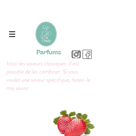
Parfums
Voici les saveurs classiques. Il est
possible de les combiner. Si vous
voulez une saveur spécifique, faites-le
moi savoir.