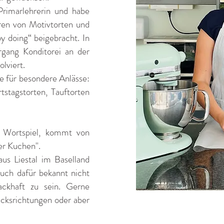
Primarlehrerin und habe
eren von Motivtorten und
y doing“ beigebracht. In
gang Konditorei an der
lviert.
te für besondere Anlässe:
tstagstorten, Tauftorten
s Wortspiel, kommt von
er Kuchen".
us Liestal im Baselland
auch dafür bekannt nicht
ckhaft zu sein. Gerne
cksrichtungen oder aber