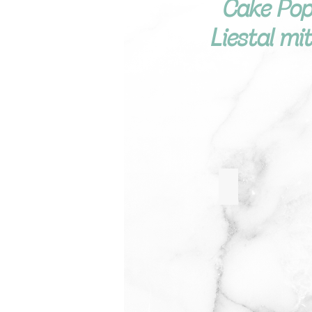
Cake Pop
Liestal m
Torten