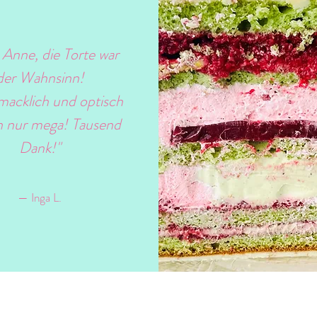
 Anne, die Torte war
der Wahnsinn!
acklich und optisch
h nur mega! Tausend
Dank!"
— Inga L.