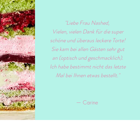
"Liebe Frau Nashed,
Vielen, vielen Dank für die super
schöne und überaus leckere Torte!
Sie kam bei allen Gästen sehr gut
an (optisch und geschmacklich).
Ich habe bestimmt nicht das letzte
Mal bei Ihnen etwas bestellt."
— Carine