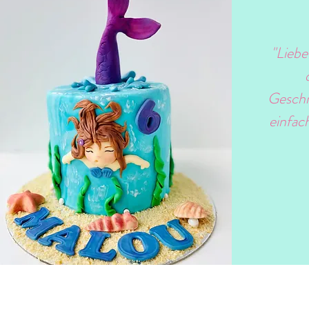
"Liebe
Geschm
einfac