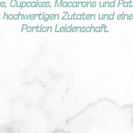
s, Cupcakes, Macarons und Pati
it hochwertigen Zutaten und ein
Portion Leidenschaft.
Patisserie