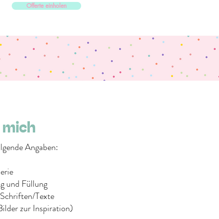
Offerte einholen
 mich
folgende Angaben:
erie
g und Füllung
Schriften/Texte
ilder zur Inspiration)